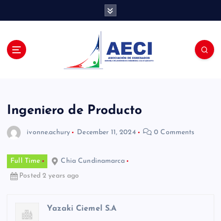
S
k
i
p
t
o
c
o
n
t
Ingeniero de Producto
e
n
ivonne.achury
December 11, 2024
0 Comments
t
Full Time
Chia Cundinamarca
Posted 2 years ago
Yazaki Ciemel S.A