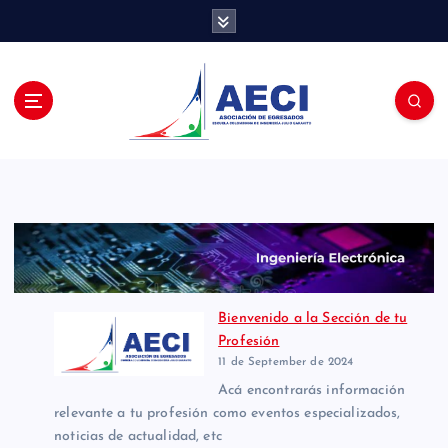
S
k
i
p
t
o
c
o
n
t
e
n
t
Bienvenido a la Sección de tu
Profesión
11 de September de 2024
Acá encontrarás información
relevante a tu profesión como eventos especializados,
noticias de actualidad, etc