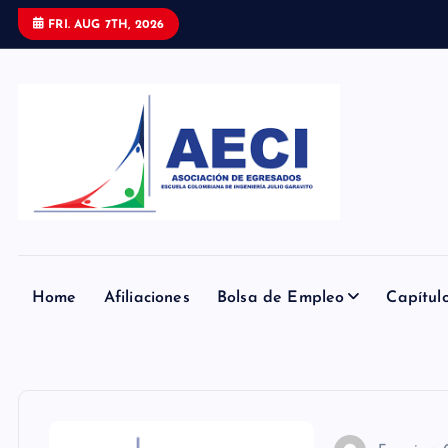
S
FRI. AUG 7TH, 2026
k
i
p
t
o
c
o
n
t
e
Home
Afiliaciones
Bolsa de Empleo
Capítul
n
t