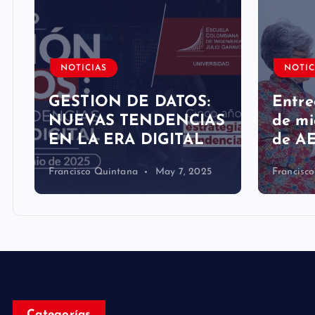
s
NOTICIAS
NOTIC
n
GESTION DE DATOS:
Entre
O
NUEVAS TENDENCIAS
de mi
EN LA ERA DIGITAL
de A
Francisco Quintana
May 7, 2025
Francisc
Categorías